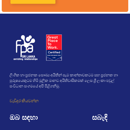
ලිංගික හා ප්‍රජනක සෞඛ්‍ය අයිතීන් සැම කාන්තාවකටම සහ ප්‍රජනක හා
පුරුෂයෙකුටම හිමි මුලික මානව අයිතිවාසිකමක් ලෙස ශ්‍රී ලංකා පවුල්
සංවිධාන සංගමයේ අපි පිළිගනිමු.
වැඩිදුර කියවන්න
ඔබ සඳහා
සබැඳි