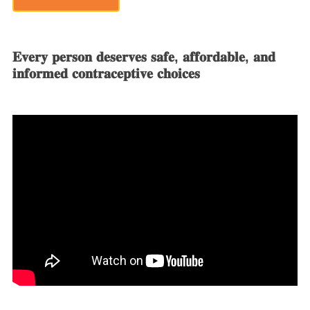
𝐄𝐯𝐞𝐫𝐲 𝐩𝐞𝐫𝐬𝐨𝐧 𝐝𝐞𝐬𝐞𝐫𝐯𝐞𝐬 𝐬𝐚𝐟𝐞, 𝐚𝐟𝐟𝐨𝐫𝐝𝐚𝐛𝐥𝐞, 𝐚𝐧𝐝
𝐢𝐧𝐟𝐨𝐫𝐦𝐞𝐝 𝐜𝐨𝐧𝐭𝐫𝐚𝐜𝐞𝐩𝐭𝐢𝐯𝐞 𝐜𝐡𝐨𝐢𝐜𝐞𝐬