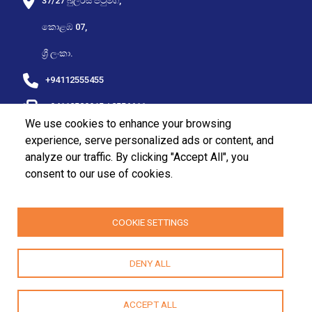
37/27 බුලර්ස් පටුමග,
කොළඹ 07,
ශ්‍රී ලංකා.
+94112555455
+94112580915 / 2556611
We use cookies to enhance your browsing
fpa@fpasrilanka.org
experience, serve personalized ads or content, and
analyze our traffic. By clicking "Accept All", you
info@fpasrilanka.org
consent to our use of cookies.
සඳුදා - සිකුරාදා පෙ.ව 8.30 - ප.ව 4.30
ප්‍රසිද්ධ සහ රජයේ නිවාඩු දිනයන්හි දී වසා ඇත
COOKIE SETTINGS
DENY ALL
2026 | Family Planning Association All Rights Reserved
ACCEPT ALL