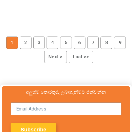
1
2
3
4
5
6
7
8
9
…
Next >
Last >>
අලුත්ම තොරතුරු ලබාගැනීමට එක්වන්න