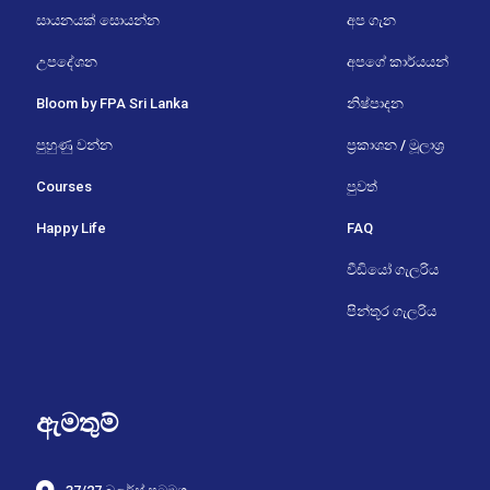
සායනයක් සොයන්න
අප ගැන
උපදේශන
අපගේ කාර්යයන්
Bloom by FPA Sri Lanka
නිෂ්පාදන
පුහුණු වන්න
ප්‍රකාශන / මූලාශ්‍ර
Courses
පුවත්
Happy Life
FAQ
වීඩියෝ ගැලරිය
පින්තූර ගැලරිය
ඇමතුම්