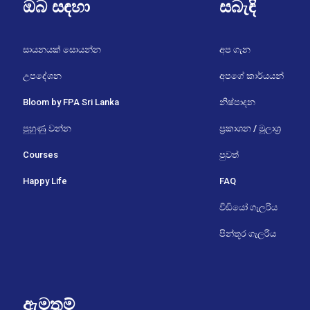
ඔබ සඳහා
සබැඳි
සායනයක් සොයන්න
අප ගැන
උපදේශන
අපගේ කාර්යයන්
Bloom by FPA Sri Lanka
නිෂ්පාදන
පුහුණු වන්න
ප්‍රකාශන / මූලාශ්‍ර
Courses
පුවත්
Happy Life
FAQ
වීඩියෝ ගැලරිය
පින්තූර ගැලරිය
ඇමතුම්