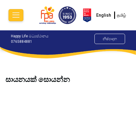
English
தமிழ்
ානය
Happy Life මධ්‍යස්ථානය
දැන් චැට් කරන්න
ආලෝ
නිෂ්පාදන
0765884881
077
සායනයක් සොයන්න