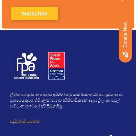
Donate Now
ලිංගික හා ප්‍රජනක සෞඛ්‍ය අයිතීන් සැම කාන්තාවකටම සහ ප්‍රජනක හා
පුරුෂයෙකුටම හිමි මුලික මානව අයිතිවාසිකමක් ලෙස ශ්‍රී ලංකා පවුල්
සංවිධාන සංගමයේ අපි පිළිගනිමු.
වැඩිදුර කියවන්න