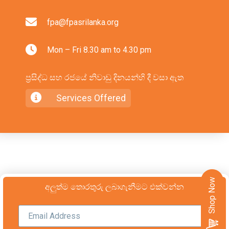
fpa@fpasrilanka.org
Mon – Fri 8.30 am to 4.30 pm
ප්‍රසිද්ධ සහ රජයේ නිවාඩු දිනයන්හි දී වසා ඇත
Services Offered
Shop Now
අලුත්ම තොරතුරු ලබාගැනීමට එක්වන්න