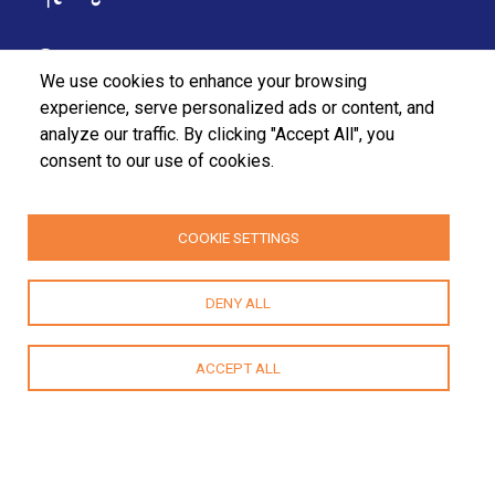
37/27 බුලර්ස් පටුමග,
We use cookies to enhance your browsing
කොළඹ 07,
experience, serve personalized ads or content, and
analyze our traffic. By clicking "Accept All", you
ශ්‍රී ලංකා.
consent to our use of cookies.
+94112555455
+94112580915 / 2556611
COOKIE SETTINGS
fpa@fpasrilanka.org
DENY ALL
info@fpasrilanka.org
සඳුදා - සිකුරාදා පෙ.ව 8.30 - ප.ව 4.30
ACCEPT ALL
ප්‍රසිද්ධ සහ රජයේ නිවාඩු දිනයන්හි දී වසා ඇත