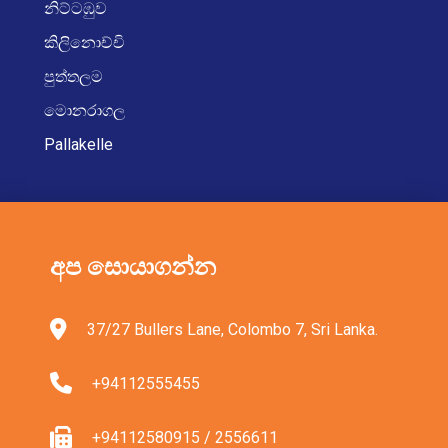
නිට්ටඹුව
කිලිනොච්චි
පුත්තලම
මොනරාගල
Pallakelle
අප සොයාගන්න
37/27 Bullers Lane, Colombo 7, Sri Lanka.
+94112555455
+94112580915 / 2556611