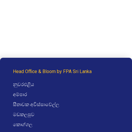
Head Office & Bloom by FPA Sri Lanka
නුවරඑළිය
අම්පාර
සීතාවක අවිස්සාවේල්ල
මඩකලපුව
කොග්ගල