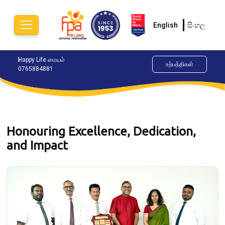
English
සිංහල
ிலையம்
Happy Life மையம்
இப்போதே கலந்துரையாடவும்.
ALO
உற்பத்திகள்
0765884881
077
Honouring Excellence, Dedication,
and Impact