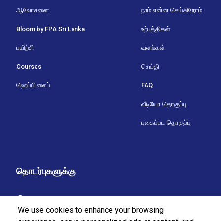
ஆலோசனை
நாம் என்ன செய்கிறோம்
Bloom by FPA Sri Lanka
உற்பத்திகள்
பயிற்சி
வளங்கள்
Courses
செய்தி
ஹெப்பி லைப்
FAQ
வீடியோ தொகுப்பு
புகைப்பட தொகுப்பு
தொடர்புகளுக்கு
37/27 புல்லர்ஸ் வீதி,
We use cookies to enhance your browsing
கொழும்பு 7,