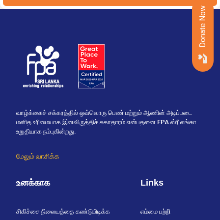
Donate Now
வாழ்க்கைச் சக்கரத்தில் ஒவ்வொரு பெண் மற்றும் ஆணின் அடிப்படை
மனித உரிமையாக இனவிருத்திச் சுகாதாரம் என்பதனை FPA ஸ்ரீ லங்கா
உறுதியாக நம்புகின்றது.
மேலும் வாசிக்க
உனக்காக
Links
சிகிச்சை நிலையத்தை கண்டுபிடிக்க
எம்மை பற்றி