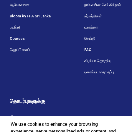
ஆலோசனை
நாம் என்ன செய்கிறோம்
Bloom by FPA Sri Lanka
உற்பத்திகள்
பயிற்சி
வளங்கள்
Courses
செய்தி
ஹெப்பி லைப்
FAQ
வீடியோ தொகுப்பு
புகைப்பட தொகுப்பு
தொடர்புகளுக்கு
37/27 புல்லர்ஸ் வீதி,
We use cookies to enhance your browsing
கொழும்பு 7,
experience, serve personalized ads or content, and