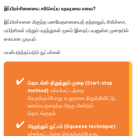
இப்பிரச்சினையை சரிசெய்ய உதவுபவை எவை?
இப்பிரச்சனை மிகுந்த மனவேதனையைத் தந்தாலும், சிகிச்சை,
பயிற்சிகள் மற்றும் மருந்துகள் மூலம் இதைப் பயனுள்ள முறையில்
கையாள முடியும்.
பயன்படுத்தப்படும் நுட்பங்கள்:
தொடங்கி-நிறுத்தும் முறை (Start-stop
method):
உச்சக்கட்டத்தை
நெருங்கும்போது உடலுறவை நிறுத்திவிட்டு,
உணர்வு குறைந்த பிறகு மீண்டும்
தொடங்குதல்.
அழுத்தும் நுட்பம் (Squeeze technique):
உச்சக்கட்டத்தை நெருங்கும்போது,