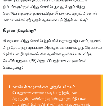
தோன்றியிருந்தால் (Acquired PE), உடலுறவில் ஈடுபட்ட 3
நிமிடங்களுக்குள் விந்து வெளியேறுவது, மேலும் விந்து
வெளியேற்றத்தைத் தாமதப்படுத்த இயலாமை மற்றும் அதனால்
மன உளைச்சல் ஏற்படுதல் ஆகியவையும் இதில் அடங்கும்.
இது ஏன் நிகழ்கிறது?
விரைவான விந்து வெளியேற்றம் எப்போதாவது ஏற்படலாம், ஆனால்
அது தொடர்ந்து ஏற்பட்டால், அதற்குக் காரணமாக ஒரு அடிப்படைப்
பிரச்சினை இருக்கலாம். சில ஆண்கள் முன்கூட்டியே விந்து
வெளியேறுதலை (PE) அனுபவிப்பதற்கான காரணங்கள்
பின்வருமாறு:
உளவியல் காரணங்கள்: இதுவே மிகவும்
பொதுவான காரணமாகும். பதற்றம், மன
அழுத்தம், மனச்சோர்வு அல்லது உறவு ரீதியான
சிக்கல்கள் இதில் அடங்கும். தனது துணையைத்