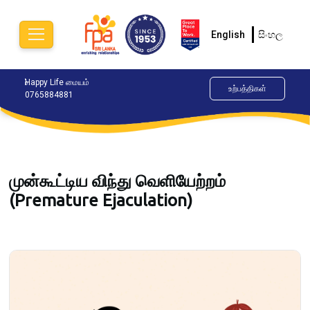
English
සිංහල
ிலையம்
Happy Life மையம்
இப்போதே கலந்துரையாடவும்.
ALO
உற்பத்திகள்
0765884881
077
முன்கூட்டிய விந்து வெளியேற்றம்
(Premature Ejaculation)