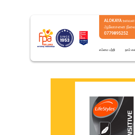
ALOKAYA உளவள
ஆலோசனை நிலை
0779895252
எம்மை பற்றி
நாம் எ