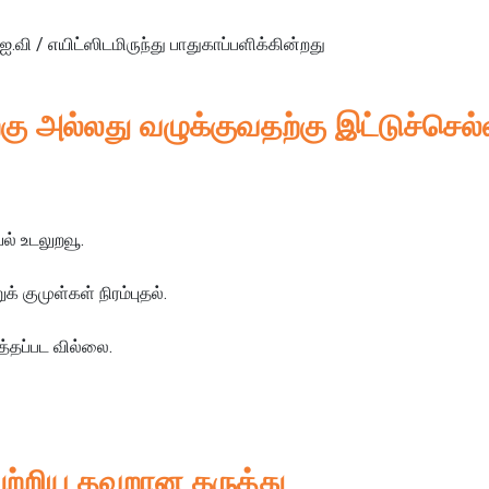
ஐ.வி / எயிட்ஸிடமிருந்து பாதுகாப்பளிக்கின்றது
 அல்லது வழுக்குவதற்கு இட்டுச்செல்
் உடலுறவூ.
் குமுள்கள் நிரம்புதல்.
்தப்பட வில்லை.
்றிய தவறான கருத்து