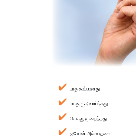
பாதுகாப்பானது
பயனுறுதிவாய்ந்தது
செலவூ குறைந்தது
ஓமோன் அல்லாதவை