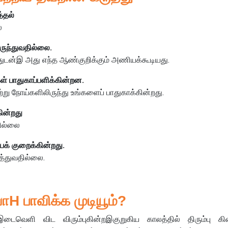
்தல்
ை
ருந்துவதில்லை.
டன்இ அது எந்த ஆண்குறிக்கும் அணியக்கூடியது.
் பாதுகாப்பளிக்கின்றன.
று நோய்களிலிருந்து உங்களைப் பாதுகாக்கின்றது.
ின்றது
ில்லை
க் குறைக்கின்றது.
ுத்துவதில்லை.
பாவிக்க முடியூம்?
 இடைவெளி விட விரும்புகின்றஇகுறுகிய காலத்தில் திரும்பு க