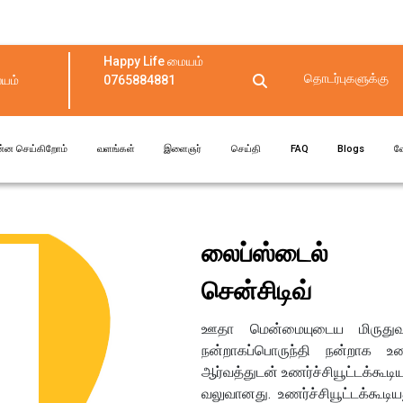
Happy Life மையம்
தொடர்புகளுக்கு
யம்
0765884881
ன்ன செய்கிறோம்
வளங்கள்
இளைஞர்
செய்தி
FAQ
Blogs
வ
லைப்ஸ்டைல்
சென்சிடிவ்
ஊதா மென்மையுடைய மிருது
நன்றாகப்பொருந்தி நன்றாக உண
ஆர்வத்துடன் உணர்ச்சியூட்டக்கூடி
வலுவானது. உணர்ச்சியூட்டக்கூ