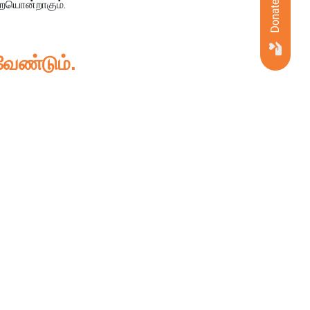
Donate Now
றையொன்றாகும்.
வேண்டும்.