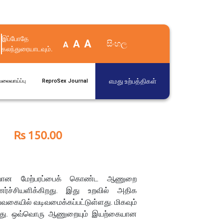
இப்போதே
A
A
සිංහල
A
கலந்துரையாடவும்.
எமது உற்பத்திகள்
ேலைவாய்ப்பு
ReproSex Journal
Rs 150.00
வான மேற்பரப்பைக் கொண்ட ஆணுறை
ர்ச்சியளிக்கிறது. இது உறவில் அதிக
யவகையில் வடிவமைக்கப்பட்டுள்ளது. மிகவும்
டியது. ஒவ்வொரு ஆணுறையும் இயற்கையான