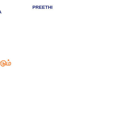
PREETHI
A
டும்