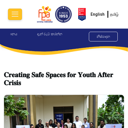
English
தமிழ்
දැන් චැට් කරන්න
ආලෝකය උපදේශක මධ්‍යස්ථානය
Hap
නිෂ්පාදන
0779895252
076
𝐂𝐫𝐞𝐚𝐭𝐢𝐧𝐠 𝐒𝐚𝐟𝐞 𝐒𝐩𝐚𝐜𝐞𝐬 𝐟𝐨𝐫 𝐘𝐨𝐮𝐭𝐡 𝐀𝐟𝐭𝐞𝐫
𝐂𝐫𝐢𝐬𝐢𝐬