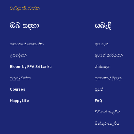
වැඩිදුර කියවන්න
ඔබ සඳහා
සබැඳි
සායනයක් සොයන්න
අප ගැන
උපදේශන
අපගේ කාර්යයන්
Bloom by FPA Sri Lanka
නිෂ්පාදන
පුහුණු වන්න
ප්‍රකාශන / මූලාශ්‍ර
Courses
පුවත්
Happy Life
FAQ
වීඩියෝ ගැලරිය
පින්තූර ගැලරිය