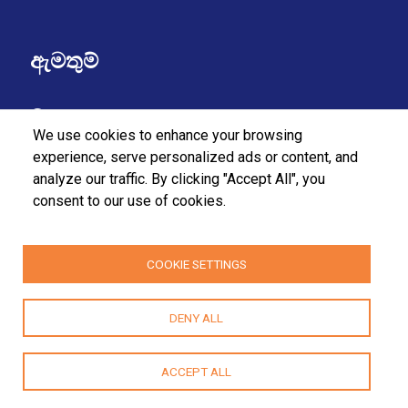
ඇමතුම්
37/27 බුලර්ස් පටුමග,
We use cookies to enhance your browsing
කොළඹ 07,
experience, serve personalized ads or content, and
analyze our traffic. By clicking "Accept All", you
ශ්‍රී ලංකා.
consent to our use of cookies.
+94112555455
+94112580915 / 2556611
COOKIE SETTINGS
fpa@fpasrilanka.org
DENY ALL
info@fpasrilanka.org
සඳුදා - සිකුරාදා පෙ.ව 8.30 - ප.ව 4.30
ACCEPT ALL
ප්‍රසිද්ධ සහ රජයේ නිවාඩු දිනයන්හි දී වසා ඇත