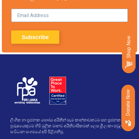
Shop Now
Donate Now
ලිංගික හා ප්‍රජනක සෞඛ්‍ය අයිතීන් සැම කාන්තාවකටම සහ ප්‍රජනක හා
පුරුෂයෙකුටම හිමි මුලික මානව අයිතිවාසිකමක් ලෙස ශ්‍රී ලංකා පවුල්
සංවිධාන සංගමයේ අපි පිළිගනිමු.